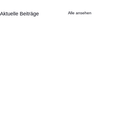
Alle ansehen
Aktuelle Beiträge
Geplante Wande
Samstag, den 25.7