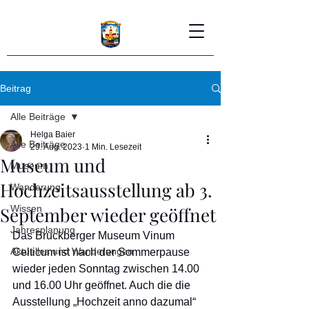
Beitrag
Alle Beiträge
Helga Baier
Alle Beiträge
29. Aug. 2023
1 Min. Lesezeit
Museum und
Museum
Hochzeitsausstellung ab 3.
Wanderung
September wieder geöffnet
Wissen
Jahresplanung
Das Bruckberger Museum Vinum 
Aktuelles und Wanderungen
Celticum ist nach der Sommerpause 
wieder jeden Sonntag zwischen 14.00 
und 16.00 Uhr geöffnet. Auch die die 
Ausstellung „Hochzeit anno dazumal“ 