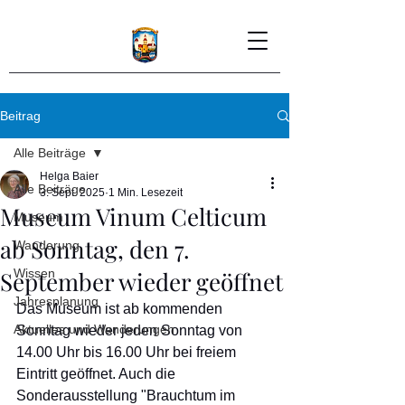
Beitrag
Alle Beiträge
Helga Baier
Alle Beiträge
3. Sept. 2025
1 Min. Lesezeit
Museum Vinum Celticum
Museum
ab Sonntag, den 7.
Wanderung
September wieder geöffnet
Wissen
Jahresplanung
Das Museum ist ab kommenden 
Aktuelles und Wanderungen
Sonntag wieder jeden Sonntag von 
14.00 Uhr bis 16.00 Uhr bei freiem 
Eintritt geöffnet. Auch die 
Sonderausstellung "Brauchtum im 