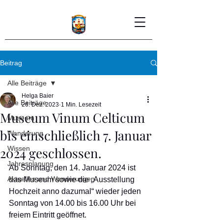
Beitrag
Alle Beiträge
Helga Baier
Alle Beiträge
26. Dez. 2023
1 Min. Lesezeit
Museum Vinum Celticum
Museum
bis einschließlich 7. Januar
Wanderung
2024 geschlossen.
Wissen
Jahresplanung
Ab Sonntag, den 14. Januar 2024 ist 
Aktuelles und Wanderungen
das Museum sowie die „Ausstellung 
Hochzeit anno dazumal“ wieder jeden 
Sonntag von 14.00 bis 16.00 Uhr bei 
freiem Eintritt geöffnet. 