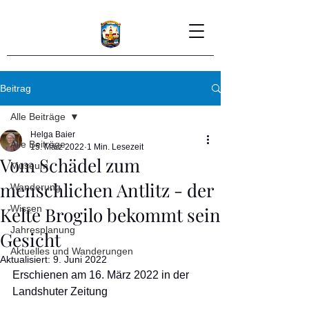
Beitrag
Alle Beiträge
Helga Baier
Alle Beiträge
15. März 2022
1 Min. Lesezeit
Vom Schädel zum
Museum
menschlichen Antlitz - der
Wanderung
Kelte Brogilo bekommt sein
Wissen
Jahresplanung
Gesicht
Aktuelles und Wanderungen
Aktualisiert:
9. Juni 2022
Erschienen am 16. März 2022 in der 
Landshuter Zeitung