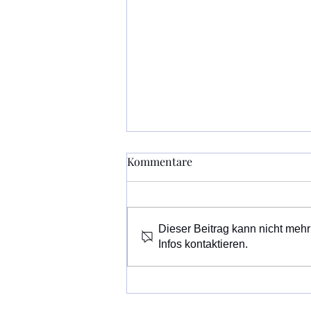
Museum Vinum Celticum im
Kommentare
August geschlossen
Sonderführungen können nach
vorheriger Vereinbarung statt
Dieser Beitrag kann nicht mehr
finden. Das Museum ist ab 6.
Infos kontaktieren.
September 2026 wieder geöffnet.