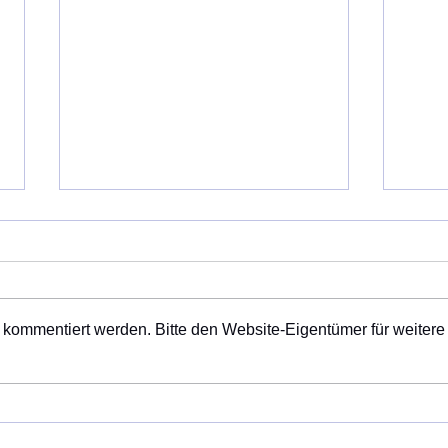
Gepl
Samst
Wand
Weit
 kommentiert werden. Bitte den Website-Eigentümer für weitere
gepla
Wand
Jakobusweg - Wanderung am
Wege
25. Juli 26 von Obersüßbach
Late
nach Bruckberg