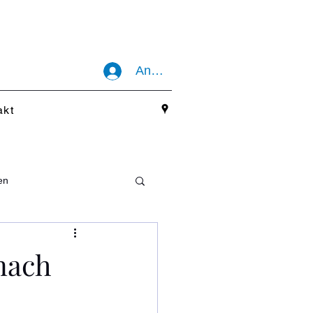
Anmelden
akt
en
nach