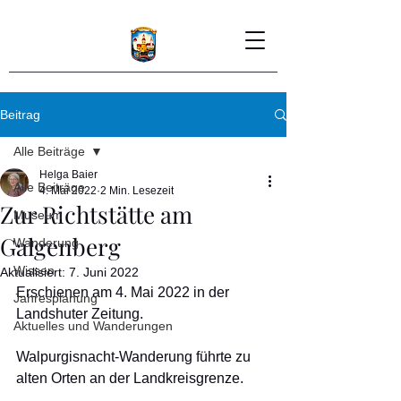
Beitrag
Alle Beiträge
Helga Baier
Alle Beiträge
4. Mai 2022
2 Min. Lesezeit
Zur Richtstätte am
Museum
Galgenberg
Wanderung
Wissen
Aktualisiert:
7. Juni 2022
Erschienen am 4. Mai 2022 in der 
Jahresplanung
Landshuter Zeitung.
Aktuelles und Wanderungen
Walpurgisnacht-Wanderung führte zu 
alten Orten an der Landkreisgrenze.