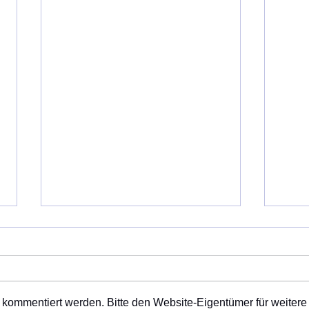
Geplante Wanderungen
Samstag, den 25.7.26
Wanderung auf dem Jakobusweg
Weitere Wanderungen sind
 kommentiert werden. Bitte den Website-Eigentümer für weitere
geplant: Wanderung zu Kraftorten