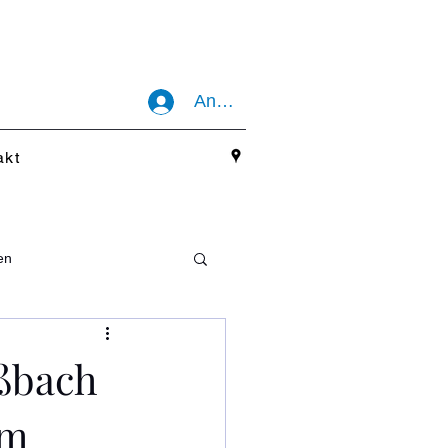
Anmelden
akt
en
ßbach
um