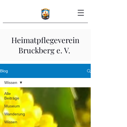
Heimatpflegeverein
Bruckberg e. V.
Blog
Wissen
Alle
Beiträge
Museum
Wanderung
Wissen