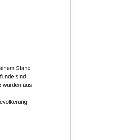
seinem Stand 
lfunde sind 
e wurden aus 
Bevölkerung 