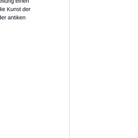
ellung einen 
ie Kunst der 
der antiken 