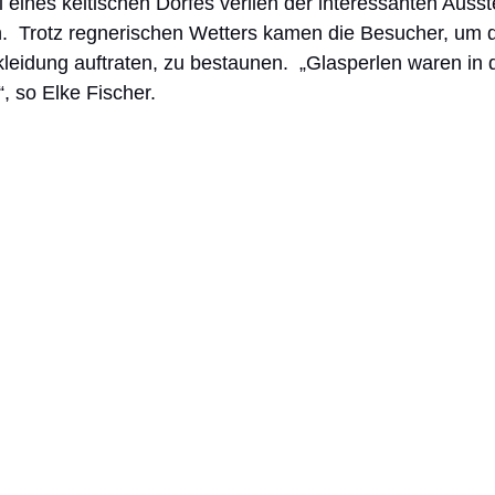
eines keltischen Dorfes verlieh der interessanten Ausst
 Trotz regnerischen Wetters kamen die Besucher, um d
lkleidung auftraten, zu bestaunen.  „Glasperlen waren in 
, so Elke Fischer. 