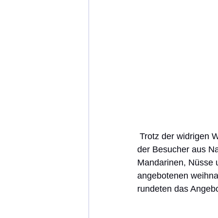
 Trotz der widrigen Wettervorhersagen waren die Veranstalter überwältigt von dem Andrang 
der Besucher aus Na
Mandarinen, Nüsse u
angebotenen weihnac
rundeten das Angebo