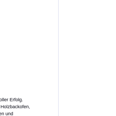
ler Erfolg. 
 Holzbackofen, 
en und 