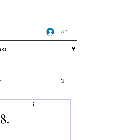
Anmelden
akt
en
8.