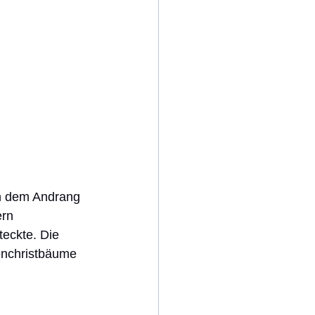
rn 
eckte. Die 
enchristbäume 