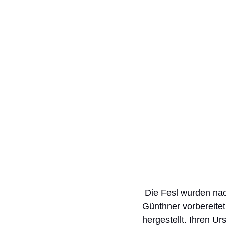
 Die Fesl wurden nach einem einfachen Rezept von früher mit Sauerteig von Martin 
Günthner vorbereitet
hergestellt. Ihren Ur