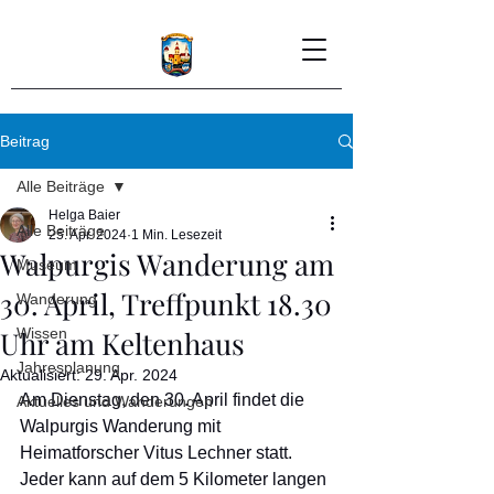
Beitrag
Alle Beiträge
Helga Baier
Alle Beiträge
25. Apr. 2024
1 Min. Lesezeit
Walpurgis Wanderung am
Museum
30. April, Treffpunkt 18.30
Wanderung
Uhr am Keltenhaus
Wissen
Jahresplanung
Aktualisiert:
29. Apr. 2024
Am Dienstag, den 30. April findet die 
Aktuelles und Wanderungen
Walpurgis Wanderung mit 
Heimatforscher Vitus Lechner statt. 
Jeder kann auf dem 5 Kilometer langen 