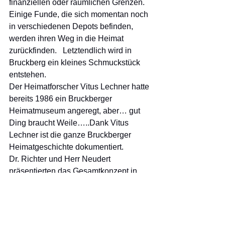
finanziellen oder räumlichen Grenzen. 
Einige Funde, die sich momentan noch 
in verschiedenen Depots befinden, 
werden ihren Weg in die Heimat 
zurückfinden.   Letztendlich wird in 
Bruckberg ein kleines Schmuckstück 
entstehen. 
Der Heimatforscher Vitus Lechner hatte 
bereits 1986 ein Bruckberger 
Heimatmuseum angeregt, aber… gut 
Ding braucht Weile…..Dank Vitus 
Lechner ist die ganze Bruckberger 
Heimatgeschichte dokumentiert.
Dr. Richter und Herr Neudert 
präsentierten das Gesamtkonzept in 
der letzten Gemeinderatssitzung dem 
Bürgermeister Rudolf Radlmeier und 
den Gemeinderäten. Es wurde 
einstimmig angenommen.  