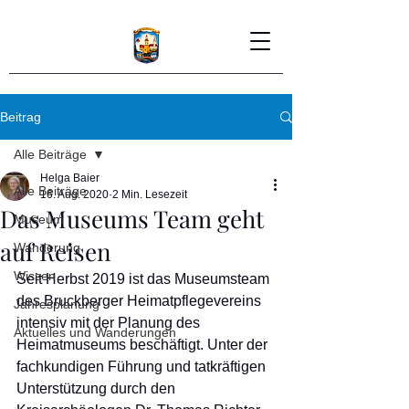
Beitrag
Alle Beiträge
Helga Baier
Alle Beiträge
16. Aug. 2020
2 Min. Lesezeit
Das Museums Team geht
Museum
auf Reisen
Wanderung
Wissen
Seit Herbst 2019 ist das Museumsteam 
des Bruckberger Heimatpflegevereins 
Jahresplanung
intensiv mit der Planung des 
Aktuelles und Wanderungen
Heimatmuseums beschäftigt. Unter der 
fachkundigen Führung und tatkräftigen 
Unterstützung durch den 