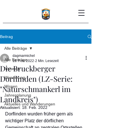
Beitrag
Alle Beiträge
dagmarmichel
Alle Beiträge
18. Feb. 2022
2 Min. Lesezeit
Die Bruckberger
Museum
Dorflinden (LZ-Serie:
Wanderung
"Naturschmankerl im
Wissen
Jahresplanung
Landkreis")
Aktuelles und Wanderungen
Aktualisiert:
18. Feb. 2022
Dorflinden wurden früher gern als 
wichtiger Platz der dörflichen 
Gemeinschaft an zentralen Ortsstellen 