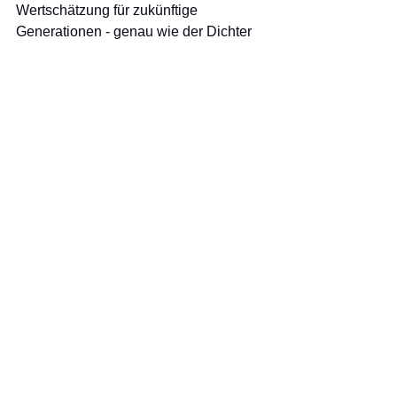
Wertschätzung für zukünftige 
Generationen - genau wie der Dichter 
es beschreibt. „Alt wie ein Baum 
möchte ich werden, alt wie ein Baum 
mit einer Krone, die weit… über Felder 
zeigt.“ 
Text: Dagmar Michel und Vitus Lechner
Fotos: Reinhard Burkl
Wanderung
Alle ansehen
Aktuelle Beiträge