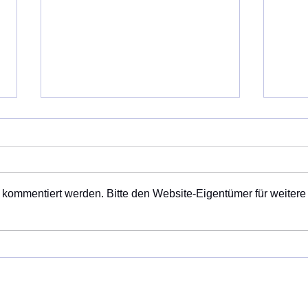
 kommentiert werden. Bitte den Website-Eigentümer für weitere
Führungen durch die Kirchen
Mit 
im Pfarrverband - am 2. Juni
ein 
um 13.00 Uhr in der
Paulibergkirche