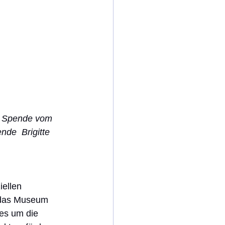
  Spende vom 
de  Brigitte 
 
ellen 
r das Museum 
es um die 