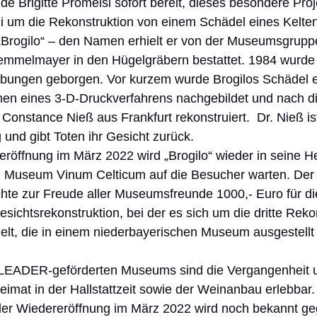
de Brigitte Promeisl sofort bereit, dieses besondere Proj
i um die Rekonstruktion von einem Schädel eines Kelten
„Brogilo“ – den Namen erhielt er von der Museumsgruppe
melmayer in den Hügelgräbern bestattet. 1984 wurde 
bungen geborgen. Vor kurzem wurde Brogilos Schädel e
n eines 3-D-Druckverfahrens nachgebildet und nach d
Constance Nieß aus Frankfurt rekonstruiert.  Dr. Nieß ist
 und gibt Toten ihr Gesicht zurück.
eröffnung im März 2022 wird „Brogilo“ wieder in seine H
 Museum Vinum Celticum auf die Besucher warten. Der 
hte zur Freude aller Museumsfreunde 1000,- Euro für di
ichtsrekonstruktion, bei der es sich um die dritte Reko
lt, die in einem niederbayerischen Museum ausgestellt i
LEADER-geförderten Museums sind die Vergangenheit u
eimat in der Hallstattzeit sowie der Weinanbau erlebbar.
er Wiedereröffnung im März 2022 wird noch bekannt ge