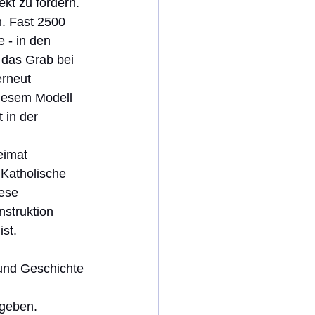
ekt zu fördern. 
. Fast 2500 
 - in den 
das Grab bei 
rneut 
iesem Modell 
 in der 
eimat 
Katholische 
ese 
nstruktion 
st. 
nd Geschichte 
 
geben. 