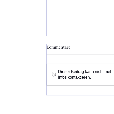
Kommentare
Dieser Beitrag kann nicht mehr
Infos kontaktieren.
Das Museum Vinum Celticum
ist in der Sommerpause bis
einschließlich 1. September
geschlossen.