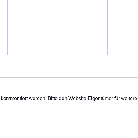
Kirc
Pfar
Die n
in de
 kommentiert werden. Bitte den Website-Eigentümer für weitere
finde
Micha
Nikolausmarkt am
Oktobe
Keltenhaus am 8. Dezember