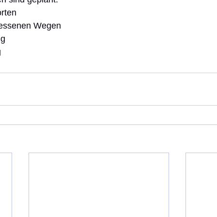
rten
gessenen Wegen
ng
g