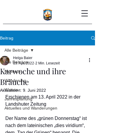
Beitrag
Alle Beiträge
Helga Baier
Alle Beiträge
13. Apr. 2022
2 Min. Lesezeit
Karwoche und ihre
Museum
Bräuche
Wanderung
Wissen
Aktualisiert:
9. Juni 2022
Erschienen am 13. April 2022 in der 
Jahresplanung
Landshuter Zeitung
Aktuelles und Wanderungen
Der Name des „grünen Donnerstag“ ist 
nach dem lateinischen „dies viridium“, 
dem „Tag der Grünen“ benannt. Die 