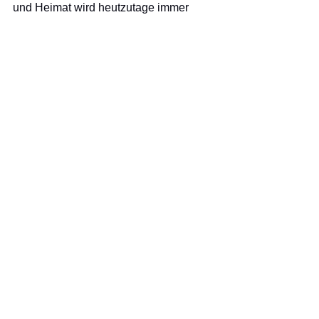
und Heimat wird heutzutage immer 
wichtiger.
Die Magd, die sich das ganze Jahr um 
das Federvieh gekümmert hat, durfte 
die am Ostermontag gelegten 
Hühnereier selbst verkaufen und hatten 
mit dem Erlös ein kleines zusätzliches 
Taschengeld. 
Wissen
Alle ansehen
Aktuelle Beiträge