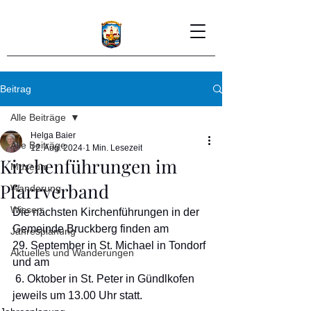
Beitrag
Alle Beiträge
Helga Baier
Alle Beiträge
12. Aug. 2024
1 Min. Lesezeit
Kirchenführungen im
Museum
Pfarrverband
Wanderung
Wissen
Die nächsten Kirchenführungen in der 
Gemeinde Bruckberg finden am 
Jahresplanung
29. September in St. Michael in Tondorf 
Aktuelles und Wanderungen
und am
 6. Oktober in St. Peter in Gündlkofen 
jeweils um 13.00 Uhr statt.