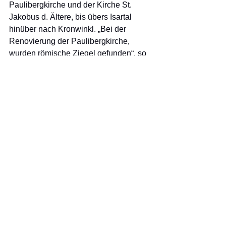
Paulibergkirche und der Kirche St. 
Jakobus d. Ältere, bis übers Isartal 
hinüber nach Kronwinkl. „Bei der 
Renovierung der Paulibergkirche, 
wurden römische Ziegel gefunden“, so 
Lechner. „Über die Römer wird auch in 
unserem Museum Vinum Celticum 
berichtet.“
Die Tour war viel zu schnell zu Ende 
und die Wanderer bedankten sich 
herzlich für diesen besonderen 
„Samhain“. 
Wanderung