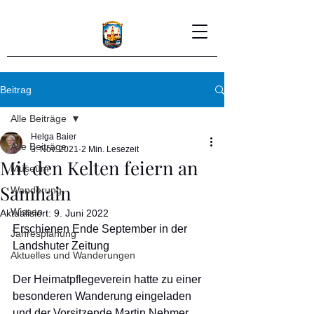
Beitrag
Alle Beiträge
Helga Baier
Alle Beiträge
3. Nov. 2021
2 Min. Lesezeit
Mit den Kelten feiern an
Museum
Samhain
Wanderung
Wissen
Aktualisiert:
9. Juni 2022
Erschienen Ende September in der 
Jahresplanung
Landshuter Zeitung
Aktuelles und Wanderungen
Der Heimatpflegeverein hatte zu einer 
besonderen Wanderung eingeladen 
und der Vorsitzende Martin Nehmer 