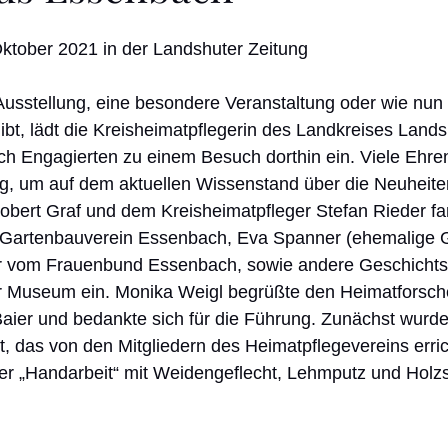
ktober 2021 in der Landshuter Zeitung
usstellung, eine besondere Veranstaltung oder wie nun 
bt, lädt die Kreisheimatpflegerin des Landkreises Land
ch Engagierten zu einem Besuch dorthin ein. Viele Ehre
ng, um auf dem aktuellen Wissenstand über die Neuheite
obert Graf und dem Kreisheimatpfleger Stefan Rieder fa
Gartenbauverein Essenbach, Eva Spanner (ehemalige G
er vom Frauenbund Essenbach, sowie andere Geschichtsi
 Museum ein. Monika Weigl begrüßte den Heimatforsche
aier und bedankte sich für die Führung. Zunächst wurde
t, das von den Mitgliedern des Heimatpflegevereins erric
ner „Handarbeit“ mit Weidengeflecht, Lehmputz und Holz