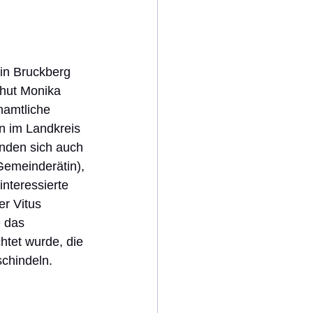
in Bruckberg 
shut Monika 
namtliche 
n im Landkreis 
nden sich auch 
emeinderätin), 
nteressierte 
r Vitus 
 das 
htet wurde, die 
schindeln.