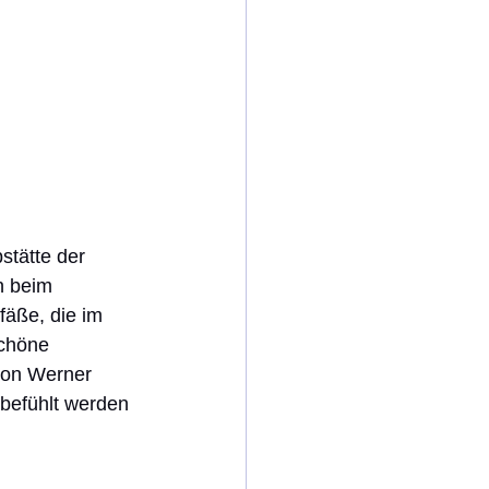
stätte der 
n beim 
äße, die im 
schöne 
von Werner 
befühlt werden 