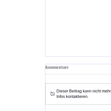
Museum Vinum Celticum im
Kommentare
August geschlossen
Sonderführungen können nach
vorheriger Vereinbarung statt
Dieser Beitrag kann nicht mehr
finden. Das Museum ist ab 6.
Infos kontaktieren.
September 2026 wieder geöffnet.