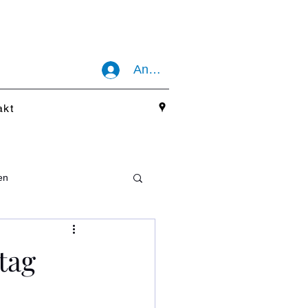
Anmelden
akt
en
tag