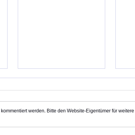
Gepl
Samst
Wand
Weit
 kommentiert werden. Bitte den Website-Eigentümer für weitere
gepla
Wand
Jakobusweg - Wanderung am
Wege
Late