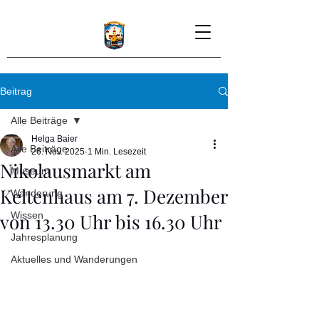
Beitrag
Alle Beiträge
Helga Baier
Alle Beiträge
26. Nov. 2025
1 Min. Lesezeit
Nikolausmarkt am
Museum
Keltenhaus am 7. Dezember
Wanderung
von 13.30 Uhr bis 16.30 Uhr
Wissen
Jahresplanung
Aktuelles und Wanderungen