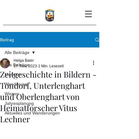
Beitrag
Alle Beiträge
Helga Baier
Alle Beiträge
17. Nov. 2023
1 Min. Lesezeit
Zeitgeschichte in Bildern -
Museum
Tondorf, Unterlenghart
Wanderung
und Oberlenghart von
Wissen
Jahresplanung
Heimatforscher Vitus
Aktuelles und Wanderungen
Lechner