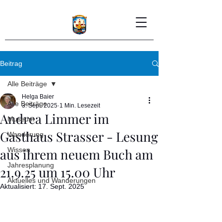
Beitrag
Alle Beiträge
Helga Baier
Alle Beiträge
3. Sept. 2025
1 Min. Lesezeit
Andrea Limmer im
Museum
Gasthaus Strasser - Lesung
Wanderung
aus ihrem neuem Buch am
Wissen
Jahresplanung
21.9.25 um 15.00 Uhr
Aktuelles und Wanderungen
Aktualisiert:
17. Sept. 2025