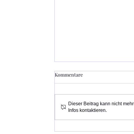
Museum Vinum Celticum im
Kommentare
August geschlossen
Sonderführungen können nach
vorheriger Vereinbarung statt
Dieser Beitrag kann nicht mehr
finden. Das Museum ist ab 6.
Infos kontaktieren.
September 2026 wieder geöffnet.