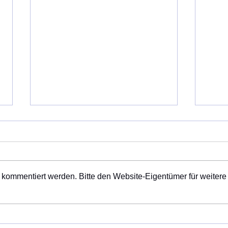
Gepl
Samst
Wand
Weit
 kommentiert werden. Bitte den Website-Eigentümer für weitere
gepla
Wand
Jakobusweg - Wanderung am
Wege
25. Juli 26 von Obersüßbach
Late