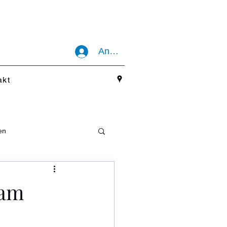
Anmelden
akt
en
 am