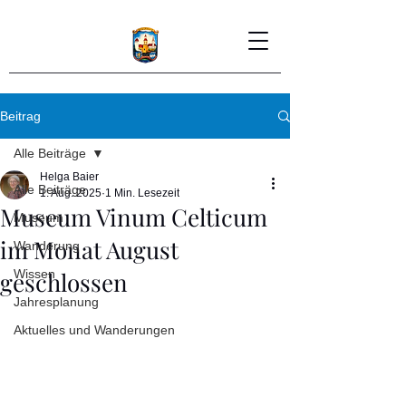
Beitrag
Alle Beiträge
Helga Baier
Alle Beiträge
1. Aug. 2025
1 Min. Lesezeit
Museum Vinum Celticum
Museum
im Monat August
Wanderung
geschlossen
Wissen
Jahresplanung
Aktuelles und Wanderungen