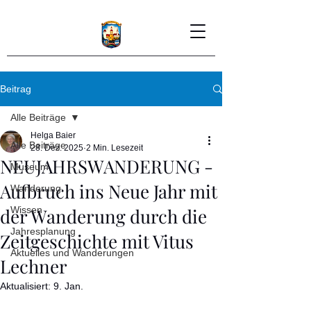
Beitrag
Alle Beiträge
Helga Baier
Alle Beiträge
28. Dez. 2025
2 Min. Lesezeit
NEUJAHRSWANDERUNG -
Museum
Aufbruch ins Neue Jahr mit
Wanderung
der Wanderung durch die
Wissen
Jahresplanung
Zeitgeschichte mit Vitus
Aktuelles und Wanderungen
Lechner
Aktualisiert:
9. Jan.