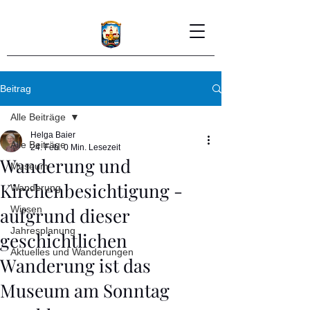
Beitrag
Alle Beiträge
Helga Baier
Alle Beiträge
24. Feb.
0 Min. Lesezeit
Wanderung und
Museum
Kirchenbesichtigung -
Wanderung
aufgrund dieser
Wissen
Jahresplanung
geschichtlichen
Aktuelles und Wanderungen
Wanderung ist das
Museum am Sonntag