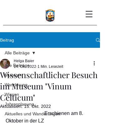
Beitrag
Alle Beiträge
Helga Baier
Alle Beiträge
14. Okt. 2022
1 Min. Lesezeit
Wissenschaftlicher Besuch
Museum
im Museum "Vinum
Wanderung
Celticum"
Wissen
Jahresplanung
Aktualisiert:
15. Okt. 2022
                               Erschienen am 8. 
Aktuelles und Wanderungen
Oktober in der LZ